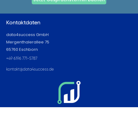
Kontaktdaten
data4success GmbH
Mergenthalerallee 75
65760 Eschborn
+49 6196 771-5787
kontakt@data4success.de
Seiten
Home