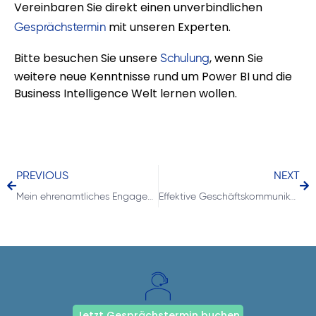
Vereinbaren Sie direkt einen unverbindlichen
mit unseren Experten.
Gesprächstermin
Bitte besuchen Sie unsere
, wenn Sie
Schulung
weitere neue Kenntnisse rund um Power BI und die
Business Intelligence Welt lernen wollen.
PREVIOUS
NEXT
Mein ehrenamtliches Engagement bei den Stadtferien in Gelnhausen – Dank an data4success für die Unterstützung
Effektive Geschäftskommunikation dank IBCS
Jetzt Gesprächstermin buchen