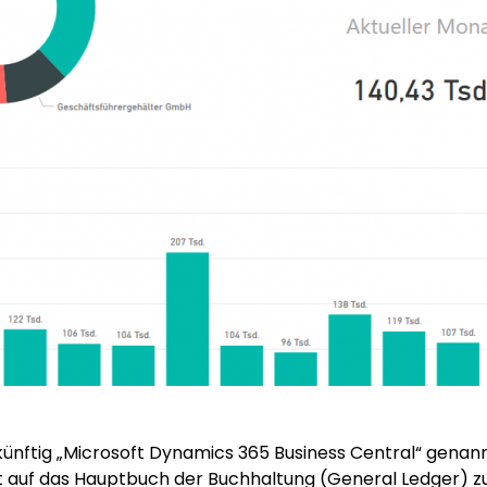
ukünftig „Microsoft Dynamics 365 Business Central“ genann
ft auf das Hauptbuch der Buchhaltung (General Ledger) zu