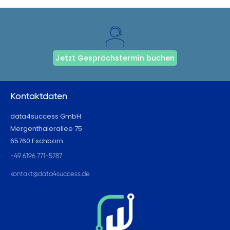
Jetzt Gesprächstermin buchen
Kontaktdaten
data4success GmbH
Mergenthalerallee 75
65760 Eschborn
+49 6196 771-5787
kontakt@data4success.de