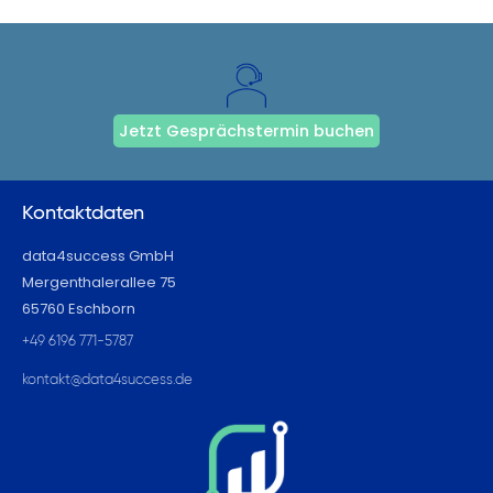
Jetzt Gesprächstermin buchen
Kontaktdaten
data4success GmbH
Mergenthalerallee 75
65760 Eschborn
+49 6196 771-5787
kontakt@data4success.de