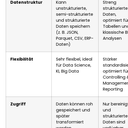
Datenstruktur
Kann
Streng
unstrukturierte,
strukturierte
semi-strukturierte
Daten,
und strukturierte
optimiert fü
Daten speichern
Tabellen un
(z. B. JSON,
klassische B
Parquet, CSV, ERP-
Analysen
Daten)
Flexibilität
Sehr flexibel, ideal
Stärker
für Data Science,
standardisie
KI, Big Data
optimiert fü
Controlling 
Managemen
Reporting
Zugriff
Daten können roh
Nur bereinig
gespeichert und
und
später
strukturierte
transformiert
Daten sind
werden
verfügbar