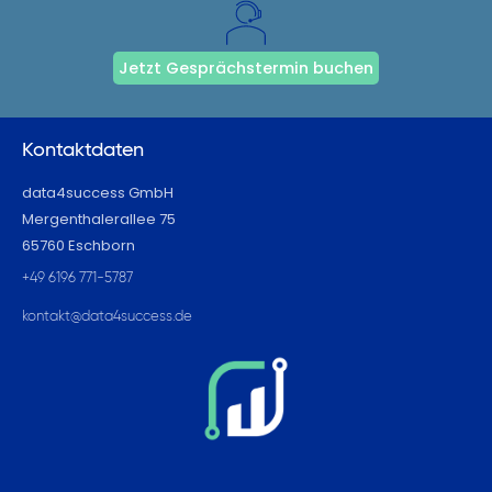
Jetzt Gesprächstermin buchen
Kontaktdaten
data4success GmbH
Mergenthalerallee 75
65760 Eschborn
+49 6196 771-5787
kontakt@data4success.de