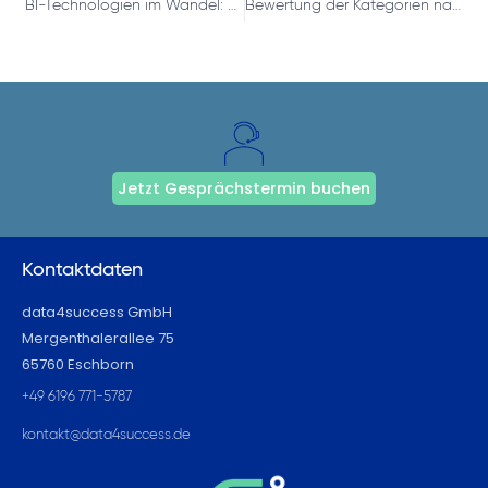
BI-Technologien im Wandel: Heute vs morgen
Bewertung der Kategorien nach Maß mit der DAX-Funktion RANKX
Jetzt Gesprächstermin buchen
Kontaktdaten
data4success GmbH
Mergenthalerallee 75
65760 Eschborn
+49 6196 771-5787
kontakt@data4success.de