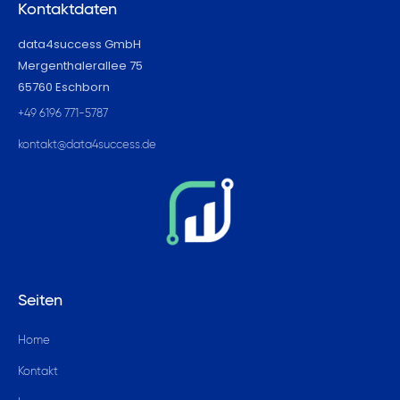
Kontaktdaten
data4success GmbH
Mergenthalerallee 75
65760 Eschborn
+49 6196 771-5787
kontakt@data4success.de
Seiten
Home
Kontakt