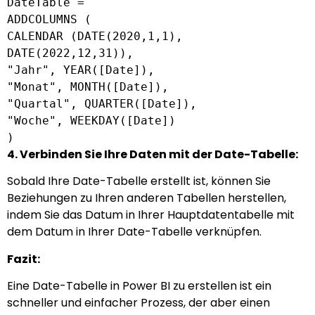
DateTable
=
ADDCOLUMNS (
CALENDAR (
DATE
(
2020
,
1
,
1
),
DATE
(
2022
,
12
,
31
)),
"Jahr",
YEAR
([
Date
]),
"Monat",
MONTH
([
Date
]),
"Quartal", QUARTER([
Date
]),
"Woche", WEEKDAY([
Date
])
)
4. Verbinden Sie Ihre Daten mit der Date-Tabelle:
Sobald Ihre Date-Tabelle erstellt ist, können Sie
Beziehungen zu Ihren anderen Tabellen herstellen,
indem Sie das Datum in Ihrer Hauptdatentabelle mit
dem Datum in Ihrer Date-Tabelle verknüpfen.
Fazit:
Eine Date-Tabelle in Power BI zu erstellen ist ein
schneller und einfacher Prozess, der aber einen