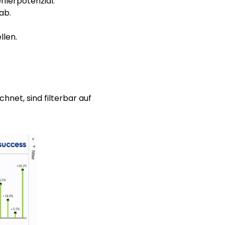
hlerpotenzial.
ab.
llen.
et, sind filterbar auf