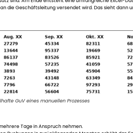
atz sind. Am Ende entsteht eine umfangreiche Excel-Dat
 an die Geschäftsleitung versendet wird.
Das sieht dann u
elhafte GuV eines manuellen Prozesses
 mehrere Tage in Anspruch nehmen.