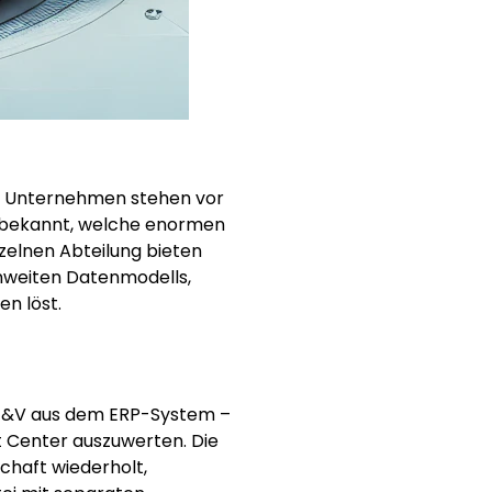
ele Unternehmen stehen vor
ht bekannt, welche enormen
nzelnen Abteilung bieten
enweiten Datenmodells,
n löst.
 G&V aus dem ERP-System –
it Center auszuwerten. Die
chaft wiederholt,