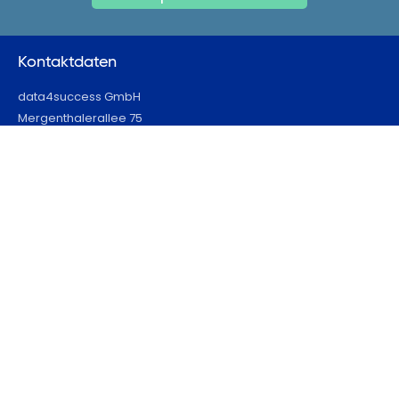
Kontaktdaten
data4success GmbH
Mergenthalerallee 75
65760 Eschborn
+49 6196 771-5787
kontakt@data4success.de
Seiten
Home