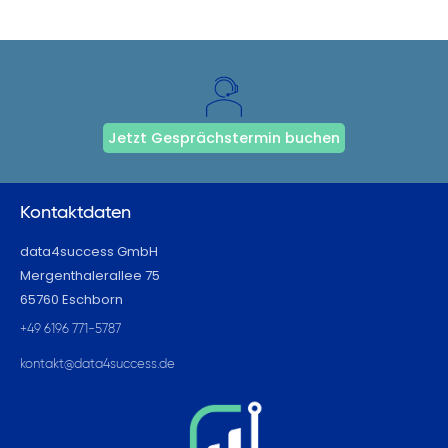
Jetzt Gesprächstermin buchen
Kontaktdaten
data4success GmbH
Mergenthalerallee 75
65760 Eschborn
+49 6196 771-5787
kontakt@data4success.de