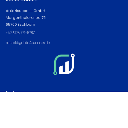
data4success GmbH
Mergenthalerallee 75
65760 Eschborn
+49 6196 771-5787
kontakt@data4success.de
Seiten
Home
Kontakt
Impressum