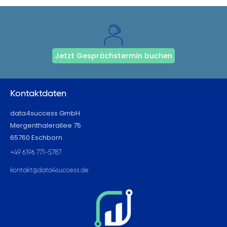
Jetzt Gesprächstermin buchen
Kontaktdaten
data4success GmbH
Mergenthalerallee 75
65760 Eschborn
+49 6196 771-5787
kontakt@data4success.de